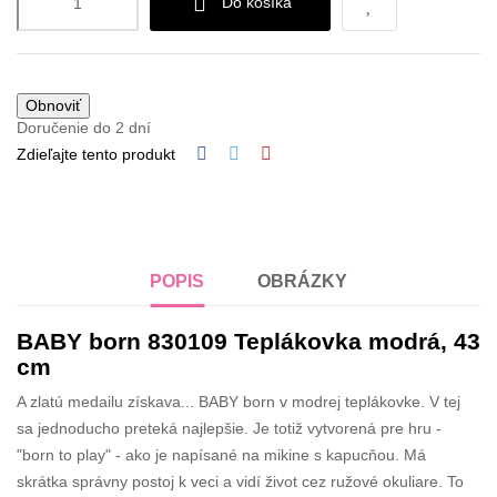
Do košíka
Doručenie do 2 dní
Zdieľajte tento produkt
POPIS
OBRÁZKY
BABY born 830109 Teplákovka modrá, 43
cm
A zlatú medailu získava... BABY born v modrej teplákovke. V tej
sa jednoducho preteká najlepšie. Je totiž vytvorená pre hru -
"born to play" - ako je napísané na mikine s kapucňou. Má
skrátka správny postoj k veci a vidí život cez ružové okuliare. To