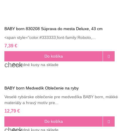
BABY born 830208 Súprava do mesta Deluxe, 43 cm
<span style="color:#333333;font-family:Roboto,...
7,39 €
Do košíka

check
Posledné
kusy na sklade
BABY born Medvedík Oblečenie na ryby
Veselé rybárske oblečenie pre medvedíka BABY born, mäkké
materiály a hravý motív pre...
12,79 €
Do košíka

check
Posledné
kusy na sklade