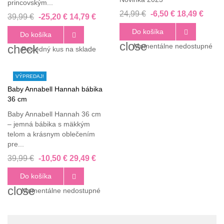
princovským...
24,99 €
-6,50 €
18,49 €
39,99 €
-25,20 €
14,79 €
Do košíka

Do košíka

close
Momentálne nedostupné
check
Posledný kus na sklade
VÝPREDAJ!
Baby Annabell Hannah bábika
36 cm
Baby Annabell Hannah 36 cm
– jemná bábika s mäkkým
telom a krásnym oblečením
pre...
39,99 €
-10,50 €
29,49 €
Do košíka

close
Momentálne nedostupné