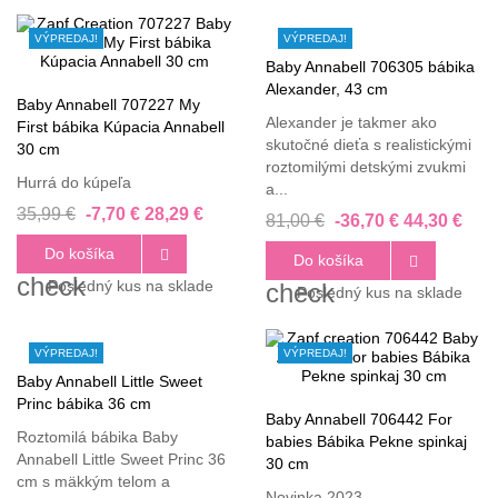
VÝPREDAJ!
VÝPREDAJ!
Baby Annabell 706305 bábika
Alexander, 43 cm
Baby Annabell 707227 My
Alexander je takmer ako
First bábika Kúpacia Annabell
skutočné dieťa s realistickými
30 cm
roztomilými detskými zvukmi
Hurrá do kúpeľa
a...
35,99 €
-7,70 €
28,29 €
81,00 €
-36,70 €
44,30 €
Do košíka

Do košíka

check
Posledný kus na sklade
check
Posledný kus na sklade
VÝPREDAJ!
VÝPREDAJ!
Baby Annabell Little Sweet
Princ bábika 36 cm
Baby Annabell 706442 For
Roztomilá bábika Baby
babies Bábika Pekne spinkaj
Annabell Little Sweet Princ 36
30 cm
cm s mäkkým telom a
Novinka 2023