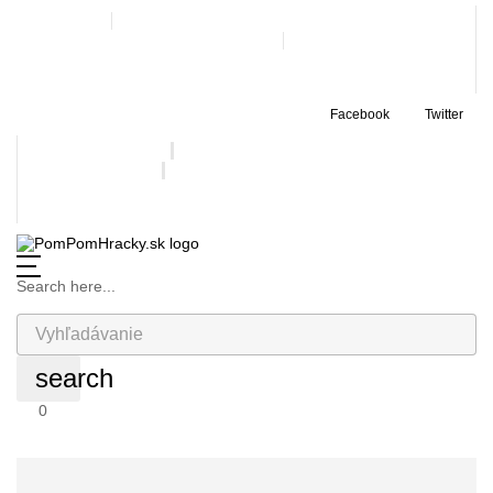
Navštívte nás
Po - Pi: 9.00 - 17.30 • So: 9.00 - 12.00
Doručenie zadarmo nad 99€
Facebook
Twitter
Doručenie za 3,90€
+421 907 993 341
objednavka@pompomtoys.sk
Search here...
search
0