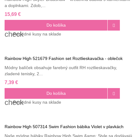
a doplnkami. Zdob,...
15,69 €
Do košíka

check
Posledné
kusy na sklade
Rainbow High 521679 Fashion set Roztlieskavačka - oblečok
Módny balíček obsahuje farebný outfit RH roztlieskavačky,
zladené tenisky, 2...
7,39 €
Do košíka

check
Posledné
kusy na sklade
Rainbow High 507314 Swim Fashion bábika Violet v plavkách
Naše módne bábiky Rainbow High Swim &amp; Style sa dodávajú