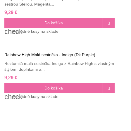
sestrou Stellou. Magenta...
9,29 €
Do košíka

check
Posledné
kusy na sklade
Rainbow High Malá sestrička - Indigo (Dk Purple)
Roztomilá malá sestrička Indigo z Rainbow High s vlastným
štýlom, doplnkami a...
9,29 €
Do košíka

check
Posledné
kusy na sklade