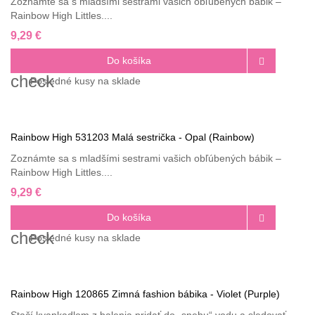
Zoznámte sa s mladšími sestrami vašich obľúbených bábik –
Rainbow High Littles....
9,29 €
Do košíka

check
Posledné
kusy na sklade
Rainbow High 531203 Malá sestrička - Opal (Rainbow)
Zoznámte sa s mladšími sestrami vašich obľúbených bábik –
Rainbow High Littles....
9,29 €
Do košíka

check
Posledné
kusy na sklade
Rainbow High 120865 Zimná fashion bábika - Violet (Purple)
Stačí kvapkadlom z balenia pridať do „snehu“ vodu a sledovať,