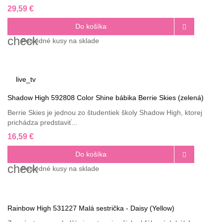
29,59 €
Do košíka

check
Posledné
kusy na sklade
live_tv
Shadow High 592808 Color Shine bábika Berrie Skies (zelená)
Berrie Skies je jednou zo študentiek školy Shadow High, ktorej
prichádza predstaviť...
16,59 €
Do košíka

check
Posledné
kusy na sklade
Rainbow High 531227 Malá sestrička - Daisy (Yellow)