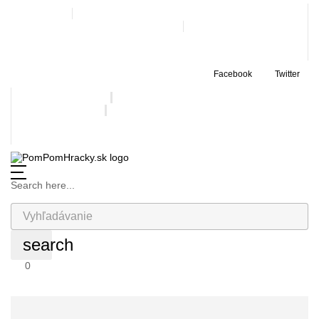
Navštívte nás
Po - Pi: 9.00 - 17.30 • So: 9.00 - 12.00
Doručenie zadarmo nad 99€
Facebook
Twitter
Doručenie za 3,90€
+421 907 993 341
objednavka@pompomtoys.sk
Search here...
search
0