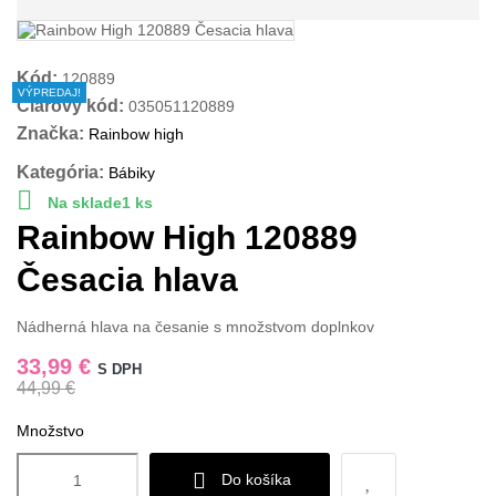
Kód:
120889
VÝPREDAJ!
Čiarový kód:
035051120889
Značka:
Rainbow high
Kategória:
Bábiky

Na sklade
1 ks
Rainbow High 120889
Česacia hlava
Nádherná hlava na česanie s množstvom doplnkov
33,99 €
S DPH
44,99 €
Množstvo
Do košíka