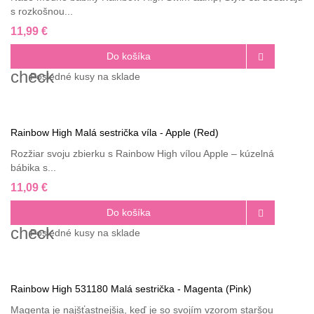
s rozkošnou...
11,99 €
Do košíka

check
Posledné
kusy na sklade
Rainbow High Malá sestrička víla - Apple (Red)
Rozžiar svoju zbierku s Rainbow High vílou Apple – kúzelná
bábika s...
11,09 €
Do košíka

check
Posledné
kusy na sklade
Rainbow High 531180 Malá sestrička - Magenta (Pink)
Magenta je najšťastnejšia, keď je so svojím vzorom staršou