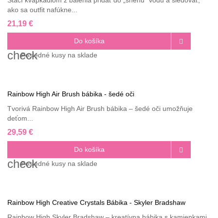
ako sa outfit nafúkne...
21,19 €
Do košíka

check
Posledné
kusy na sklade
Rainbow High Air Brush bábika - šedé oči
Tvorivá Rainbow High Air Brush bábika – šedé oči umožňuje
deťom...
29,59 €
Do košíka

check
Posledné
kusy na sklade
Rainbow High Creative Crystals Bábika - Skyler Bradshaw
Rainbow High Skyler Bradshaw – kreatívna bábika s kamienkami